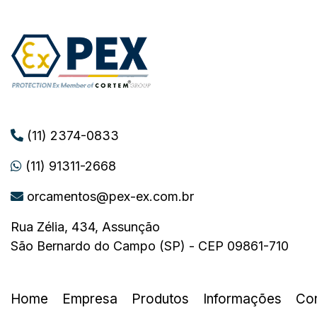
(11) 2374-0833
(11) 91311-2668
orcamentos@pex-ex.com.br
Rua Zélia, 434, Assunção
São Bernardo do Campo (SP) - CEP 09861-710
Home
Empresa
Produtos
Informações
Co