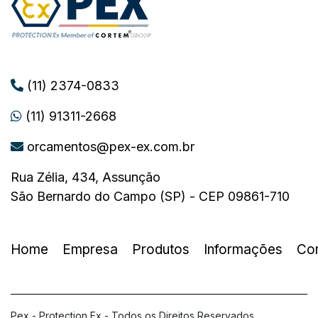
(11) 2374-0833
(11) 91311-2668
orcamentos@pex-ex.com.br
Rua Zélia, 434, Assunção
São Bernardo do Campo (SP) - CEP 09861-710
Home
Empresa
Produtos
Informações
Co
Pex - Protection Ex - Todos os Direitos Reservados